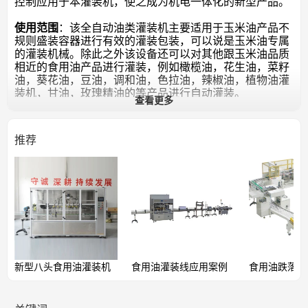
控制应用于本灌装机，使之成为机电一体化的新型产品。
使用范围
：该
全自动油类灌装机
主要适用于玉米油产品不
规则盛装容器进行有效的灌装包装，可以说是玉米油专属
的灌装机械。除此之外该设备还可以对其他跟玉米油品质
相近的食用油产品进行灌装，例如橄榄油，花生油，菜籽
油，葵花油，豆油，调和油，色拉油，辣椒油，
植物油灌
装机
，甘油，玫瑰精油的等产品进行自动灌装。
查看更多
产品特点
：
1、计量采用高精度流量计与微电子数控仪表相结合的方
推荐
式，灌装精度相当高
2、可以进行无级调解灌装容量，非常直观，操作非常简
单。
3、各个灌装头可在一定范围内任意调节间距和高度，可
使用各种大小形状的容器的灌装。
4、输送带由程序控制器自动控制，采用可调速度直线步
进工作方式，自动化程度相当高。
5、机身内外绝大部分零件采用优质不锈钢制造，即耐用
又卫生，长时间工作性能可靠稳定。
6、红外线自动感应式压盖机更是加快了成品的封装速
新型八头食用油灌装机
食用油灌装线应用案例
食用油跌落式
度。
7、本
自动灌装机
性能优良，质量上乘、价格低廉，是油
脂、石油、化工等行业理想的灌装设备。