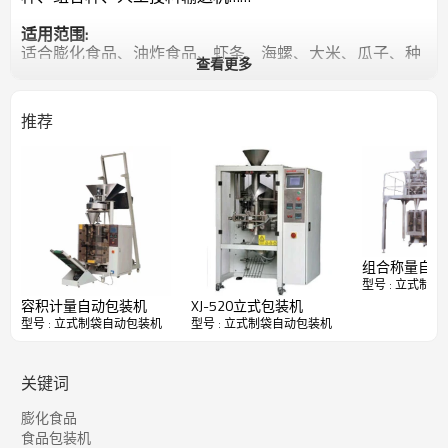
适用范围:
适合膨化食品、油炸食品、虾条、海螺、大米、瓜子、种
查看更多
子、大豆、花生等。
技术规格:
推荐
机型
XJB-200
XJB-220
2.5 m3/min
耗气量
2.5 m3/min 6kg/cm2
6kg/cm2
薄膜宽度
120-380mm
Max.420mm
制袋长度
80-240mm
80-300mm
制袋宽度
50-180mm
80-200mm
卷材最大外
Max.300mm
Max.360mm
组合称量自动
径
型号 : 立式制
包装速度
5-70bags/min
5-60bags/min
容积计量自动包装机
XJ-520立式包装机
薄膜厚度
0.04-0.08mm
0.04-0.08mm
型号 : 立式制袋自动包装机
型号 : 立式制袋自动包装机
220V、
电源规格
50/60Hz、
220V、50/60Hz、2.4KVA
2.4KVA
关键词
机器总重量
350Kg
450Kg
膨化食品
食品包装机