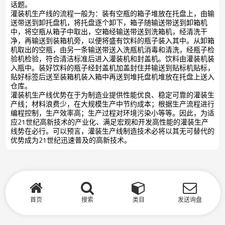
话题。
灌装机生产线的流程一般为：装有空瓶的箱子堆放在托盘上，由输
送带送到卸托盘机，将托盘逐个卸下，箱子随输送带送到卸箱机
中，将空瓶从箱子中取出，空箱经输送带送到洗箱机，经清洗干
净，再输送到装箱机旁，以便将盛有饮料的瓶子装入其中。从卸箱
机取出的空瓶，由另一条输送带送入洗瓶机消毒和清洗，经瓶子检
验机检验，符合清洁标准后进入灌装机和封盖机。饮料由灌装机装
入瓶中。装好饮料的瓶子经封盖机加盖封住并输送到贴标机贴标，
贴好标签后送至装箱机装入箱中再送到堆托盘机堆放在托盘上送入
仓库。
灌装机生产线优势在于为制造业提供性能优良、稳定可靠的灌装生
产线；材料浪费少，在大规模生产中节约成本；根据生产流程进行
编程控制，生产效率高；生产过程对环境污染小等等。因此，为适
应21世纪高新技术的产业化、满足宏观和开发高性能的灌装生产
线势在必行。可以预言，灌装生产线制造技术必将以其无可替代的
优势成为21世纪迅速普及的高新技术。
首页
搜索
类目
发送询盘